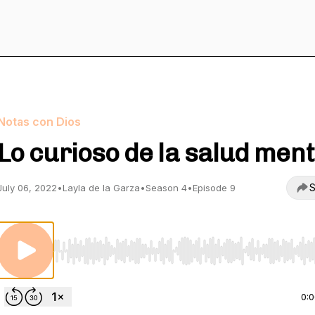
Notas con Dios
Lo curioso de la salud ment
S
July 06, 2022
•
Layla de la Garza
•
Season 4
•
Episode 9
Use Left/Right to seek, Home/End to jump to start o
0: