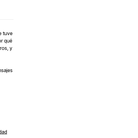
e tuve
or qué
ros, y
nsajes
dad