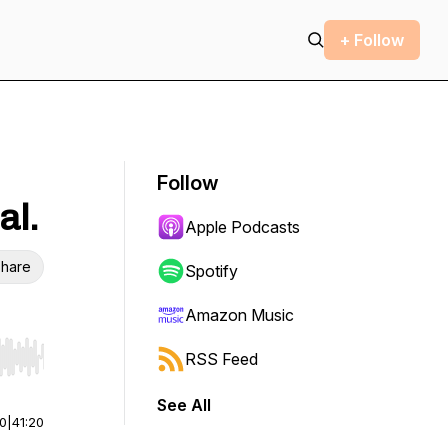
+ Follow
Follow
al.
Apple Podcasts
hare
Spotify
Amazon Music
RSS Feed
r end. Hold shift to jump forward or backward.
See All
00
|
41:20