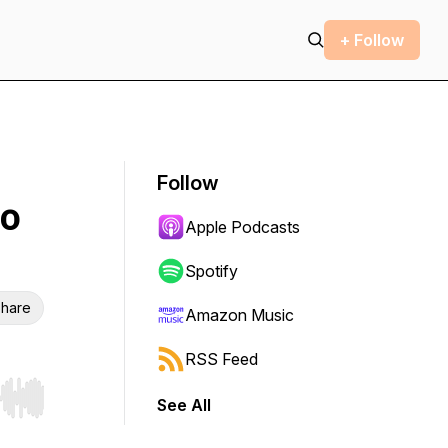
+ Follow
Follow
lo
Apple Podcasts
Spotify
hare
Amazon Music
RSS Feed
See All
r end. Hold shift to jump forward or backward.