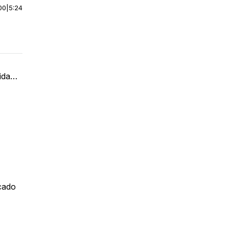
00
|
5:24
dida…
icado