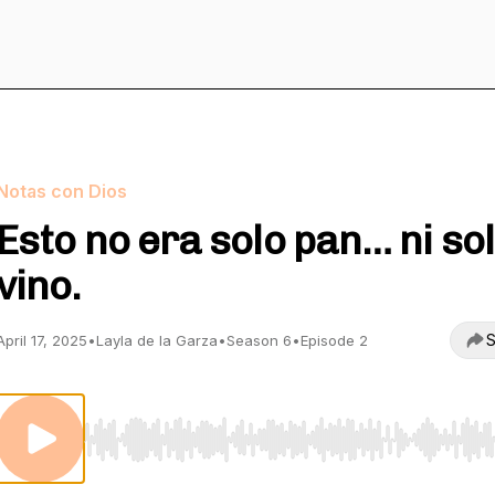
Notas con Dios
Esto no era solo pan… ni so
vino.
S
April 17, 2025
•
Layla de la Garza
•
Season 6
•
Episode 2
Use Left/Right to seek, Home/End to jump to start o