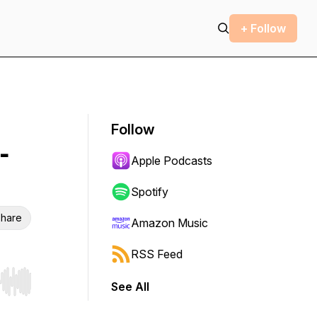
+ Follow
Follow
-
Apple Podcasts
Spotify
hare
Amazon Music
RSS Feed
See All
r end. Hold shift to jump forward or backward.