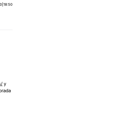
00
|
18:50
s/
y
orada