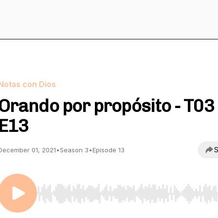
Notas con Dios
Orando por propósito - T03 
E13
S
December 01, 2021
•
Season 3
•
Episode 13
Use Left/Right to seek, Home/End to jump to start o